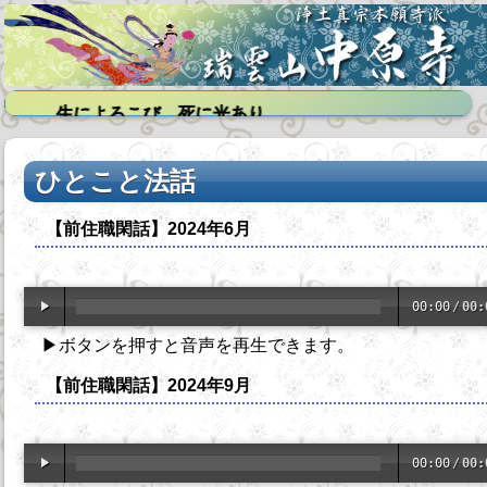
ろこび 死に光あり
ひとこと法話
【前住職閑話】2024年6月
00:00
/
00:
▶ボタンを押すと音声を再生できます。
【前住職閑話】2024年9月
00:00
/
00: