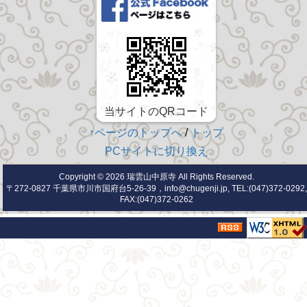
当サイトのQRコード
↑ページのトップへ
/
トップ
PCサイトに切り換え
Copyright © 2026
瑞雲山中原寺
All Rights Reserved.
〒272-0827 千葉県市川市国府台5-26-39，info@chugenji.jp, TEL:(047)372-0292,
FAX:(047)372-0262